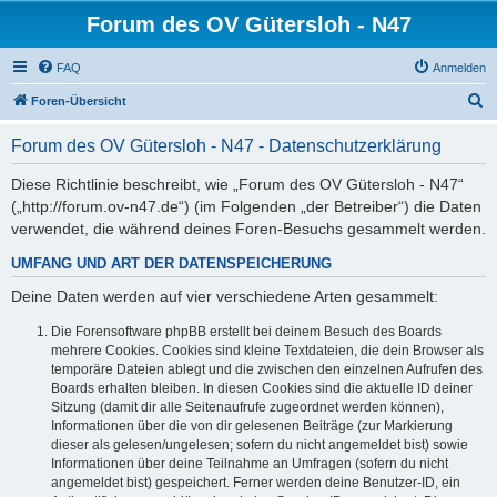
Forum des OV Gütersloh - N47
FAQ
Anmelden
S
Foren-Übersicht
u
Forum des OV Gütersloh - N47 - Datenschutzerklärung
c
h
Diese Richtlinie beschreibt, wie „Forum des OV Gütersloh - N47“
(„http://forum.ov-n47.de“) (im Folgenden „der Betreiber“) die Daten
e
verwendet, die während deines Foren-Besuchs gesammelt werden.
UMFANG UND ART DER DATENSPEICHERUNG
Deine Daten werden auf vier verschiedene Arten gesammelt:
Die Forensoftware phpBB erstellt bei deinem Besuch des Boards
mehrere Cookies. Cookies sind kleine Textdateien, die dein Browser als
temporäre Dateien ablegt und die zwischen den einzelnen Aufrufen des
Boards erhalten bleiben. In diesen Cookies sind die aktuelle ID deiner
Sitzung (damit dir alle Seitenaufrufe zugeordnet werden können),
Informationen über die von dir gelesenen Beiträge (zur Markierung
dieser als gelesen/ungelesen; sofern du nicht angemeldet bist) sowie
Informationen über deine Teilnahme an Umfragen (sofern du nicht
angemeldet bist) gespeichert. Ferner werden deine Benutzer-ID, ein