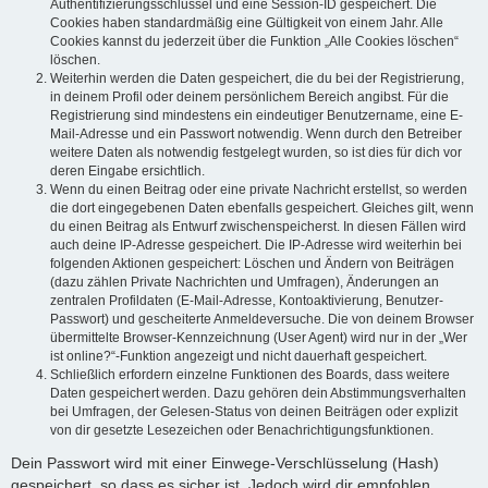
Authentifizierungsschlüssel und eine Session-ID gespeichert. Die
Cookies haben standardmäßig eine Gültigkeit von einem Jahr. Alle
Cookies kannst du jederzeit über die Funktion „Alle Cookies löschen“
löschen.
Weiterhin werden die Daten gespeichert, die du bei der Registrierung,
in deinem Profil oder deinem persönlichem Bereich angibst. Für die
Registrierung sind mindestens ein eindeutiger Benutzername, eine E-
Mail-Adresse und ein Passwort notwendig. Wenn durch den Betreiber
weitere Daten als notwendig festgelegt wurden, so ist dies für dich vor
deren Eingabe ersichtlich.
Wenn du einen Beitrag oder eine private Nachricht erstellst, so werden
die dort eingegebenen Daten ebenfalls gespeichert. Gleiches gilt, wenn
du einen Beitrag als Entwurf zwischenspeicherst. In diesen Fällen wird
auch deine IP-Adresse gespeichert. Die IP-Adresse wird weiterhin bei
folgenden Aktionen gespeichert: Löschen und Ändern von Beiträgen
(dazu zählen Private Nachrichten und Umfragen), Änderungen an
zentralen Profildaten (E-Mail-Adresse, Kontoaktivierung, Benutzer-
Passwort) und gescheiterte Anmeldeversuche. Die von deinem Browser
übermittelte Browser-Kennzeichnung (User Agent) wird nur in der „Wer
ist online?“-Funktion angezeigt und nicht dauerhaft gespeichert.
Schließlich erfordern einzelne Funktionen des Boards, dass weitere
Daten gespeichert werden. Dazu gehören dein Abstimmungsverhalten
bei Umfragen, der Gelesen-Status von deinen Beiträgen oder explizit
von dir gesetzte Lesezeichen oder Benachrichtigungsfunktionen.
Dein Passwort wird mit einer Einwege-Verschlüsselung (Hash)
gespeichert, so dass es sicher ist. Jedoch wird dir empfohlen,