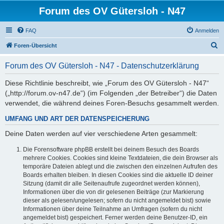
Forum des OV Gütersloh - N47
FAQ
Anmelden
S
Foren-Übersicht
u
Forum des OV Gütersloh - N47 - Datenschutzerklärung
c
h
Diese Richtlinie beschreibt, wie „Forum des OV Gütersloh - N47“
(„http://forum.ov-n47.de“) (im Folgenden „der Betreiber“) die Daten
e
verwendet, die während deines Foren-Besuchs gesammelt werden.
UMFANG UND ART DER DATENSPEICHERUNG
Deine Daten werden auf vier verschiedene Arten gesammelt:
Die Forensoftware phpBB erstellt bei deinem Besuch des Boards
mehrere Cookies. Cookies sind kleine Textdateien, die dein Browser als
temporäre Dateien ablegt und die zwischen den einzelnen Aufrufen des
Boards erhalten bleiben. In diesen Cookies sind die aktuelle ID deiner
Sitzung (damit dir alle Seitenaufrufe zugeordnet werden können),
Informationen über die von dir gelesenen Beiträge (zur Markierung
dieser als gelesen/ungelesen; sofern du nicht angemeldet bist) sowie
Informationen über deine Teilnahme an Umfragen (sofern du nicht
angemeldet bist) gespeichert. Ferner werden deine Benutzer-ID, ein