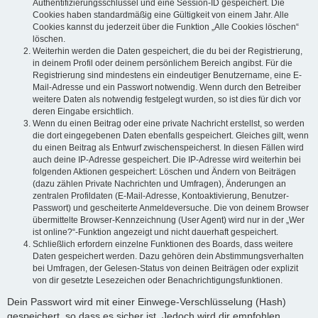
Authentifizierungsschlüssel und eine Session-ID gespeichert. Die
Cookies haben standardmäßig eine Gültigkeit von einem Jahr. Alle
Cookies kannst du jederzeit über die Funktion „Alle Cookies löschen“
löschen.
Weiterhin werden die Daten gespeichert, die du bei der Registrierung,
in deinem Profil oder deinem persönlichem Bereich angibst. Für die
Registrierung sind mindestens ein eindeutiger Benutzername, eine E-
Mail-Adresse und ein Passwort notwendig. Wenn durch den Betreiber
weitere Daten als notwendig festgelegt wurden, so ist dies für dich vor
deren Eingabe ersichtlich.
Wenn du einen Beitrag oder eine private Nachricht erstellst, so werden
die dort eingegebenen Daten ebenfalls gespeichert. Gleiches gilt, wenn
du einen Beitrag als Entwurf zwischenspeicherst. In diesen Fällen wird
auch deine IP-Adresse gespeichert. Die IP-Adresse wird weiterhin bei
folgenden Aktionen gespeichert: Löschen und Ändern von Beiträgen
(dazu zählen Private Nachrichten und Umfragen), Änderungen an
zentralen Profildaten (E-Mail-Adresse, Kontoaktivierung, Benutzer-
Passwort) und gescheiterte Anmeldeversuche. Die von deinem Browser
übermittelte Browser-Kennzeichnung (User Agent) wird nur in der „Wer
ist online?“-Funktion angezeigt und nicht dauerhaft gespeichert.
Schließlich erfordern einzelne Funktionen des Boards, dass weitere
Daten gespeichert werden. Dazu gehören dein Abstimmungsverhalten
bei Umfragen, der Gelesen-Status von deinen Beiträgen oder explizit
von dir gesetzte Lesezeichen oder Benachrichtigungsfunktionen.
Dein Passwort wird mit einer Einwege-Verschlüsselung (Hash)
gespeichert, so dass es sicher ist. Jedoch wird dir empfohlen,