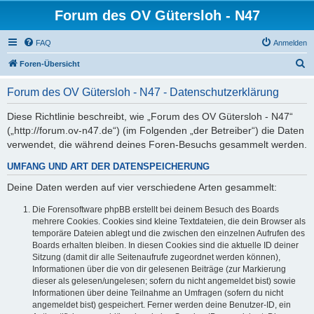
Forum des OV Gütersloh - N47
FAQ
Anmelden
S
Foren-Übersicht
u
Forum des OV Gütersloh - N47 - Datenschutzerklärung
c
h
Diese Richtlinie beschreibt, wie „Forum des OV Gütersloh - N47“
(„http://forum.ov-n47.de“) (im Folgenden „der Betreiber“) die Daten
e
verwendet, die während deines Foren-Besuchs gesammelt werden.
UMFANG UND ART DER DATENSPEICHERUNG
Deine Daten werden auf vier verschiedene Arten gesammelt:
Die Forensoftware phpBB erstellt bei deinem Besuch des Boards
mehrere Cookies. Cookies sind kleine Textdateien, die dein Browser als
temporäre Dateien ablegt und die zwischen den einzelnen Aufrufen des
Boards erhalten bleiben. In diesen Cookies sind die aktuelle ID deiner
Sitzung (damit dir alle Seitenaufrufe zugeordnet werden können),
Informationen über die von dir gelesenen Beiträge (zur Markierung
dieser als gelesen/ungelesen; sofern du nicht angemeldet bist) sowie
Informationen über deine Teilnahme an Umfragen (sofern du nicht
angemeldet bist) gespeichert. Ferner werden deine Benutzer-ID, ein