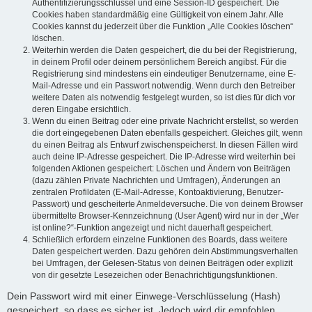
Authentifizierungsschlüssel und eine Session-ID gespeichert. Die
Cookies haben standardmäßig eine Gültigkeit von einem Jahr. Alle
Cookies kannst du jederzeit über die Funktion „Alle Cookies löschen“
löschen.
Weiterhin werden die Daten gespeichert, die du bei der Registrierung,
in deinem Profil oder deinem persönlichem Bereich angibst. Für die
Registrierung sind mindestens ein eindeutiger Benutzername, eine E-
Mail-Adresse und ein Passwort notwendig. Wenn durch den Betreiber
weitere Daten als notwendig festgelegt wurden, so ist dies für dich vor
deren Eingabe ersichtlich.
Wenn du einen Beitrag oder eine private Nachricht erstellst, so werden
die dort eingegebenen Daten ebenfalls gespeichert. Gleiches gilt, wenn
du einen Beitrag als Entwurf zwischenspeicherst. In diesen Fällen wird
auch deine IP-Adresse gespeichert. Die IP-Adresse wird weiterhin bei
folgenden Aktionen gespeichert: Löschen und Ändern von Beiträgen
(dazu zählen Private Nachrichten und Umfragen), Änderungen an
zentralen Profildaten (E-Mail-Adresse, Kontoaktivierung, Benutzer-
Passwort) und gescheiterte Anmeldeversuche. Die von deinem Browser
übermittelte Browser-Kennzeichnung (User Agent) wird nur in der „Wer
ist online?“-Funktion angezeigt und nicht dauerhaft gespeichert.
Schließlich erfordern einzelne Funktionen des Boards, dass weitere
Daten gespeichert werden. Dazu gehören dein Abstimmungsverhalten
bei Umfragen, der Gelesen-Status von deinen Beiträgen oder explizit
von dir gesetzte Lesezeichen oder Benachrichtigungsfunktionen.
Dein Passwort wird mit einer Einwege-Verschlüsselung (Hash)
gespeichert, so dass es sicher ist. Jedoch wird dir empfohlen,