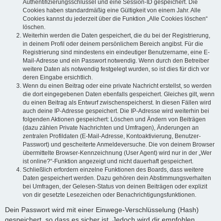
Authentifizierungsschlüssel und eine Session-ID gespeichert. Die
Cookies haben standardmäßig eine Gültigkeit von einem Jahr. Alle
Cookies kannst du jederzeit über die Funktion „Alle Cookies löschen“
löschen.
Weiterhin werden die Daten gespeichert, die du bei der Registrierung,
in deinem Profil oder deinem persönlichem Bereich angibst. Für die
Registrierung sind mindestens ein eindeutiger Benutzername, eine E-
Mail-Adresse und ein Passwort notwendig. Wenn durch den Betreiber
weitere Daten als notwendig festgelegt wurden, so ist dies für dich vor
deren Eingabe ersichtlich.
Wenn du einen Beitrag oder eine private Nachricht erstellst, so werden
die dort eingegebenen Daten ebenfalls gespeichert. Gleiches gilt, wenn
du einen Beitrag als Entwurf zwischenspeicherst. In diesen Fällen wird
auch deine IP-Adresse gespeichert. Die IP-Adresse wird weiterhin bei
folgenden Aktionen gespeichert: Löschen und Ändern von Beiträgen
(dazu zählen Private Nachrichten und Umfragen), Änderungen an
zentralen Profildaten (E-Mail-Adresse, Kontoaktivierung, Benutzer-
Passwort) und gescheiterte Anmeldeversuche. Die von deinem Browser
übermittelte Browser-Kennzeichnung (User Agent) wird nur in der „Wer
ist online?“-Funktion angezeigt und nicht dauerhaft gespeichert.
Schließlich erfordern einzelne Funktionen des Boards, dass weitere
Daten gespeichert werden. Dazu gehören dein Abstimmungsverhalten
bei Umfragen, der Gelesen-Status von deinen Beiträgen oder explizit
von dir gesetzte Lesezeichen oder Benachrichtigungsfunktionen.
Dein Passwort wird mit einer Einwege-Verschlüsselung (Hash)
gespeichert, so dass es sicher ist. Jedoch wird dir empfohlen,