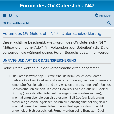
Forum des OV Gütersloh - N47
FAQ
Anmelden
S
Foren-Übersicht
u
Forum des OV Gütersloh - N47 - Datenschutzerklärung
c
h
Diese Richtlinie beschreibt, wie „Forum des OV Gütersloh - N47“
(„http://forum.ov-n47.de“) (im Folgenden „der Betreiber“) die Daten
e
verwendet, die während deines Foren-Besuchs gesammelt werden.
UMFANG UND ART DER DATENSPEICHERUNG
Deine Daten werden auf vier verschiedene Arten gesammelt:
Die Forensoftware phpBB erstellt bei deinem Besuch des Boards
mehrere Cookies. Cookies sind kleine Textdateien, die dein Browser als
temporäre Dateien ablegt und die zwischen den einzelnen Aufrufen des
Boards erhalten bleiben. In diesen Cookies sind die aktuelle ID deiner
Sitzung (damit dir alle Seitenaufrufe zugeordnet werden können),
Informationen über die von dir gelesenen Beiträge (zur Markierung
dieser als gelesen/ungelesen; sofern du nicht angemeldet bist) sowie
Informationen über deine Teilnahme an Umfragen (sofern du nicht
angemeldet bist) gespeichert. Ferner werden deine Benutzer-ID, ein