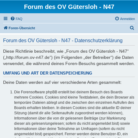
Forum des OV Gütersloh - N47
FAQ
Anmelden
S
Foren-Übersicht
u
Forum des OV Gütersloh - N47 - Datenschutzerklärung
c
h
Diese Richtlinie beschreibt, wie „Forum des OV Gütersloh - N47“
(„http://forum.ov-n47.de“) (im Folgenden „der Betreiber“) die Daten
e
verwendet, die während deines Foren-Besuchs gesammelt werden.
UMFANG UND ART DER DATENSPEICHERUNG
Deine Daten werden auf vier verschiedene Arten gesammelt:
Die Forensoftware phpBB erstellt bei deinem Besuch des Boards
mehrere Cookies. Cookies sind kleine Textdateien, die dein Browser als
temporäre Dateien ablegt und die zwischen den einzelnen Aufrufen des
Boards erhalten bleiben. In diesen Cookies sind die aktuelle ID deiner
Sitzung (damit dir alle Seitenaufrufe zugeordnet werden können),
Informationen über die von dir gelesenen Beiträge (zur Markierung
dieser als gelesen/ungelesen; sofern du nicht angemeldet bist) sowie
Informationen über deine Teilnahme an Umfragen (sofern du nicht
angemeldet bist) gespeichert. Ferner werden deine Benutzer-ID, ein