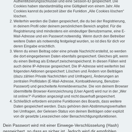
Authentifizierungsschlüssel und eine Session-ID gespeichert. Die
Cookies haben standardmäßig eine Gültigkeit von einem Jahr. Alle
Cookies kannst du jederzeit über die Funktion „Alle Cookies löschen“
löschen.
Weiterhin werden die Daten gespeichert, die du bei der Registrierung,
in deinem Profil oder deinem persönlichem Bereich angibst. Für die
Registrierung sind mindestens ein eindeutiger Benutzername, eine E-
Mail-Adresse und ein Passwort notwendig. Wenn durch den Betreiber
weitere Daten als notwendig festgelegt wurden, so ist dies für dich vor
deren Eingabe ersichtlich.
Wenn du einen Beitrag oder eine private Nachricht erstellst, so werden
die dort eingegebenen Daten ebenfalls gespeichert. Gleiches gilt, wenn
du einen Beitrag als Entwurf zwischenspeicherst. In diesen Fällen wird
auch deine IP-Adresse gespeichert. Die IP-Adresse wird weiterhin bei
folgenden Aktionen gespeichert: Löschen und Ändern von Beiträgen
(dazu zählen Private Nachrichten und Umfragen), Änderungen an
zentralen Profildaten (E-Mail-Adresse, Kontoaktivierung, Benutzer-
Passwort) und gescheiterte Anmeldeversuche. Die von deinem Browser
übermittelte Browser-Kennzeichnung (User Agent) wird nur in der „Wer
ist online?“-Funktion angezeigt und nicht dauerhaft gespeichert.
Schließlich erfordern einzelne Funktionen des Boards, dass weitere
Daten gespeichert werden. Dazu gehören dein Abstimmungsverhalten
bei Umfragen, der Gelesen-Status von deinen Beiträgen oder explizit
von dir gesetzte Lesezeichen oder Benachrichtigungsfunktionen.
Dein Passwort wird mit einer Einwege-Verschlüsselung (Hash)
gespeichert, so dass es sicher ist. Jedoch wird dir empfohlen,