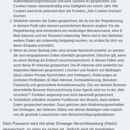
Authentifizierungsschlüssel und eine Session-ID gespeichert. Die
Cookies haben standardmäßig eine Gültigkeit von einem Jahr. Alle
Cookies kannst du jederzeit über die Funktion „Alle Cookies löschen“
löschen.
Weiterhin werden die Daten gespeichert, die du bei der Registrierung,
in deinem Profil oder deinem persönlichem Bereich angibst. Für die
Registrierung sind mindestens ein eindeutiger Benutzername, eine E-
Mail-Adresse und ein Passwort notwendig. Wenn durch den Betreiber
weitere Daten als notwendig festgelegt wurden, so ist dies für dich vor
deren Eingabe ersichtlich.
Wenn du einen Beitrag oder eine private Nachricht erstellst, so werden
die dort eingegebenen Daten ebenfalls gespeichert. Gleiches gilt, wenn
du einen Beitrag als Entwurf zwischenspeicherst. In diesen Fällen wird
auch deine IP-Adresse gespeichert. Die IP-Adresse wird weiterhin bei
folgenden Aktionen gespeichert: Löschen und Ändern von Beiträgen
(dazu zählen Private Nachrichten und Umfragen), Änderungen an
zentralen Profildaten (E-Mail-Adresse, Kontoaktivierung, Benutzer-
Passwort) und gescheiterte Anmeldeversuche. Die von deinem Browser
übermittelte Browser-Kennzeichnung (User Agent) wird nur in der „Wer
ist online?“-Funktion angezeigt und nicht dauerhaft gespeichert.
Schließlich erfordern einzelne Funktionen des Boards, dass weitere
Daten gespeichert werden. Dazu gehören dein Abstimmungsverhalten
bei Umfragen, der Gelesen-Status von deinen Beiträgen oder explizit
von dir gesetzte Lesezeichen oder Benachrichtigungsfunktionen.
Dein Passwort wird mit einer Einwege-Verschlüsselung (Hash)
gespeichert, so dass es sicher ist. Jedoch wird dir empfohlen,