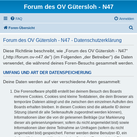
Forum des OV Gütersloh - N47
FAQ
Anmelden
S
Foren-Übersicht
u
Forum des OV Gütersloh - N47 - Datenschutzerklärung
c
h
Diese Richtlinie beschreibt, wie „Forum des OV Gütersloh - N47“
(„http://forum.ov-n47.de“) (im Folgenden „der Betreiber“) die Daten
e
verwendet, die während deines Foren-Besuchs gesammelt werden.
UMFANG UND ART DER DATENSPEICHERUNG
Deine Daten werden auf vier verschiedene Arten gesammelt:
Die Forensoftware phpBB erstellt bei deinem Besuch des Boards
mehrere Cookies. Cookies sind kleine Textdateien, die dein Browser als
temporäre Dateien ablegt und die zwischen den einzelnen Aufrufen des
Boards erhalten bleiben. In diesen Cookies sind die aktuelle ID deiner
Sitzung (damit dir alle Seitenaufrufe zugeordnet werden können),
Informationen über die von dir gelesenen Beiträge (zur Markierung
dieser als gelesen/ungelesen; sofern du nicht angemeldet bist) sowie
Informationen über deine Teilnahme an Umfragen (sofern du nicht
angemeldet bist) gespeichert. Ferner werden deine Benutzer-ID, ein