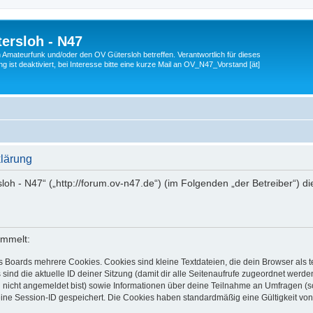
ersloh - N47
en Amateurfunk und/oder den OV Gütersloh betreffen. Verantwortlich für dieses
 ist deaktiviert, bei Interesse bitte eine kurze Mail an OV_N47_Vorstand [ät]
klärung
sloh - N47“ („http://forum.ov-n47.de“) (im Folgenden „der Betreiber“) 
ammelt:
s Boards mehrere Cookies. Cookies sind kleine Textdateien, die dein Browser als
 sind die aktuelle ID deiner Sitzung (damit dir alle Seitenaufrufe zugeordnet werd
u nicht angemeldet bist) sowie Informationen über deine Teilnahme an Umfragen (s
eine Session-ID gespeichert. Die Cookies haben standardmäßig eine Gültigkeit von 