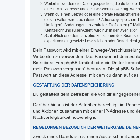
Weiterhin werden die Daten gespeichert, die du bei der 
eine E-Mail-Adresse und ein Passwort notwendig. Wenn du
Wenn du einen Beitrag oder eine private Nachricht erste
diesen Fällen wird auch deine IP-Adresse gespeichert. 
Umfragen), Änderungen an zentralen Profildaten (E-Mai
Kennzeichnung (User Agent) wird nur in der „Wer ist onl
Schließlich erfordern einzelne Funktionen des Boards,
explizit von dir gesetzte Lesezeichen oder Benachrichti
Dein Passwort wird mit einer Einwege-Verschlüsselung 
Webseiten zu verwenden. Das Passwort ist dein Schlü
Betreibers, von phpBB Limited oder ein Dritter berec
mein Passwort vergessen“ benutzen. Die phpBB-Softw
Passwort an diese Adresse, mit dem du dann auf das 
GESTATTUNG DER DATENSPEICHERUNG
Du gestattest dem Betreiber, die von dir eingegeben
Darüber hinaus ist der Betreiber berechtigt, im Rahm
und Aktionen zusammen mit deiner IP-Adresse und de
Nachverfolgbarkeit notwendig ist.
REGELUNGEN BEZÜGLICH DER WEITERGABE DEINE
Zweck eines Boards ist es, einen Austausch mit andere