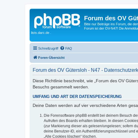
Forum des OV Güt
Bitte nur Beiträge ins Forum, die d
Forum ist der OV-N47! Die Anmeldung
lists.darc.de .
Schnellzugriff
FAQ
Foren-Übersicht
Forum des OV Gütersloh - N47 - Datenschutzer
Diese Richtlinie beschreibt, wie „Forum des OV Güter
Besuchs gesammelt werden.
UMFANG UND ART DER DATENSPEICHERUNG
Deine Daten werden auf vier verschiedene Arten ges
Die Forensoftware phpBB erstellt bei deinem Besuch de
Aufrufen des Boards erhalten bleiben. In diesen Cookies
(zur Markierung dieser als gelesen/ungelesen; sofern d
deine Benutzer-ID, ein Authentifizierungsschlüssel und 
„Alle Cookies löschen“ löschen.