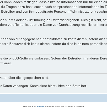
ber kann jedoch festlegen, dass einzelne Informationen nur für einen ei
n du Fragen dazu hast, suche nach entsprechenden Informationen im Fo
n Betreiber und von ihm beauftragte Personen (Administratoren) zugäng
r nur mit deiner Zustimmung an Dritte weitergeben. Dies gilt nicht, s
n) verpflichtet ist oder die Daten zur Durchsetzung rechtlicher Interes
er den von dir angegebenen Kontaktdaten zu kontaktieren, sofern dies 
andere Benutzer dich kontaktieren, sofern du dies in deinem persönliche
, die die phpBB-Software umfassen. Sofern der Betreiber in anderen Be
ormieren.
 Daten über dich gespeichert sind.
 Daten verlangen. Kontaktiere hierzu bitte den Betreiber.
Powered by
phpBB
® Forum Software © phpBB Limited