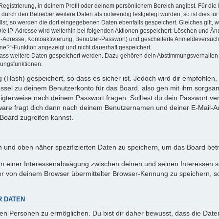
Registrierung, in deinem Profil oder deinem persönlichem Bereich angibst. Für di
rch den Betreiber weitere Daten als notwendig festgelegt wurden, so ist dies für 
llst, so werden die dort eingegebenen Daten ebenfalls gespeichert. Gleiches gilt, 
Die IP-Adresse wird weiterhin bei folgenden Aktionen gespeichert: Löschen und Än
l-Adresse, Kontoaktivierung, Benutzer-Passwort) und gescheiterte Anmeldeversuch
ine?“-Funktion angezeigt und nicht dauerhaft gespeichert.
 dass weitere Daten gespeichert werden. Dazu gehören dein Abstimmungsverhalten
gungsfunktionen.
(Hash) gespeichert, so dass es sicher ist. Jedoch wird dir empfohlen, 
ssel zu deinem Benutzerkonto für das Board, also geh mit ihm sorgsam
htigterweise nach deinem Passwort fragen. Solltest du dein Passwort v
are fragt dich dann nach deinem Benutzernamen und deiner E-Mail-Ad
Board zugreifen kannst.
en und oben näher spezifizierten Daten zu speichern, um das Board bet
en einer Interessenabwägung zwischen deinen und seinen Interessen sow
r von deinem Browser übermittelter Browser-Kennung zu speichern, so
R DATEN
n Personen zu ermöglichen. Du bist dir daher bewusst, dass die Daten d