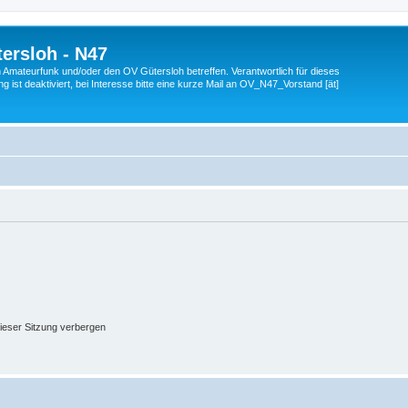
ersloh - N47
en Amateurfunk und/oder den OV Gütersloh betreffen. Verantwortlich für dieses
 ist deaktiviert, bei Interesse bitte eine kurze Mail an OV_N47_Vorstand [ät]
ieser Sitzung verbergen