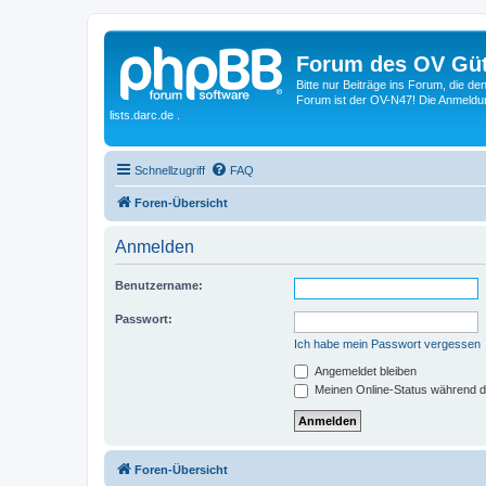
Forum des OV Güt
Bitte nur Beiträge ins Forum, die d
Forum ist der OV-N47! Die Anmeldung
lists.darc.de .
Schnellzugriff
FAQ
Foren-Übersicht
Anmelden
Benutzername:
Passwort:
Ich habe mein Passwort vergessen
Angemeldet bleiben
Meinen Online-Status während d
Foren-Übersicht