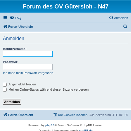
Forum des OV Gütersloh - N47
FAQ
Anmelden
S
Foren-Übersicht
u
Anmelden
c
h
Benutzername:
e
Passwort:
Ich habe mein Passwort vergessen
Angemeldet bleiben
Meinen Online-Status während dieser Sitzung verbergen
Foren-Übersicht
Alle Cookies löschen
Alle Zeiten sind
UTC+01:00
Powered by
phpBB
® Forum Software © phpBB Limited
Deutsche Übersetzung durch
phpBB.de