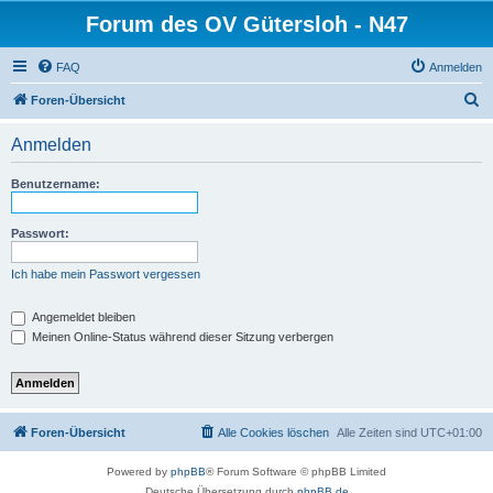
Forum des OV Gütersloh - N47
FAQ
Anmelden
S
Foren-Übersicht
u
Anmelden
c
h
Benutzername:
e
Passwort:
Ich habe mein Passwort vergessen
Angemeldet bleiben
Meinen Online-Status während dieser Sitzung verbergen
Foren-Übersicht
Alle Cookies löschen
Alle Zeiten sind
UTC+01:00
Powered by
phpBB
® Forum Software © phpBB Limited
Deutsche Übersetzung durch
phpBB.de