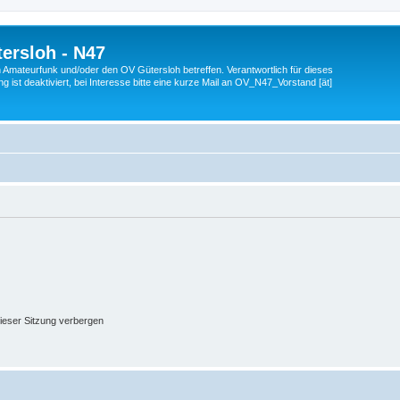
ersloh - N47
en Amateurfunk und/oder den OV Gütersloh betreffen. Verantwortlich für dieses
 ist deaktiviert, bei Interesse bitte eine kurze Mail an OV_N47_Vorstand [ät]
ieser Sitzung verbergen