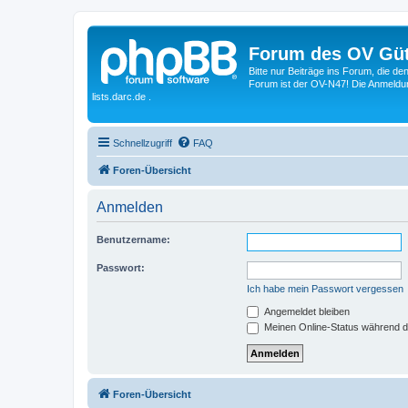
Forum des OV Güt
Bitte nur Beiträge ins Forum, die d
Forum ist der OV-N47! Die Anmeldung
lists.darc.de .
Schnellzugriff
FAQ
Foren-Übersicht
Anmelden
Benutzername:
Passwort:
Ich habe mein Passwort vergessen
Angemeldet bleiben
Meinen Online-Status während d
Foren-Übersicht