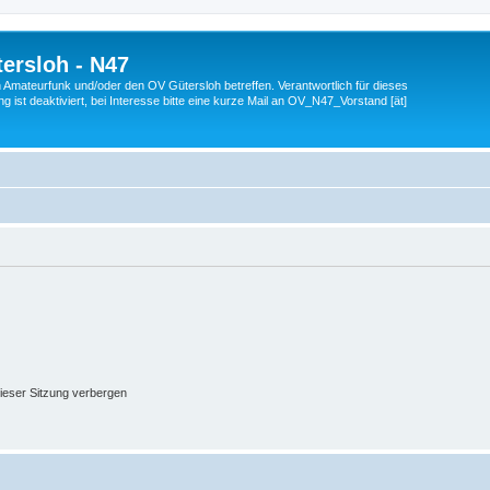
ersloh - N47
en Amateurfunk und/oder den OV Gütersloh betreffen. Verantwortlich für dieses
 ist deaktiviert, bei Interesse bitte eine kurze Mail an OV_N47_Vorstand [ät]
ieser Sitzung verbergen