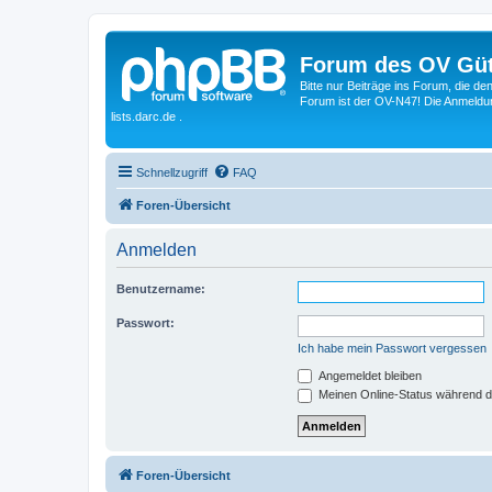
Forum des OV Güt
Bitte nur Beiträge ins Forum, die d
Forum ist der OV-N47! Die Anmeldung
lists.darc.de .
Schnellzugriff
FAQ
Foren-Übersicht
Anmelden
Benutzername:
Passwort:
Ich habe mein Passwort vergessen
Angemeldet bleiben
Meinen Online-Status während d
Foren-Übersicht