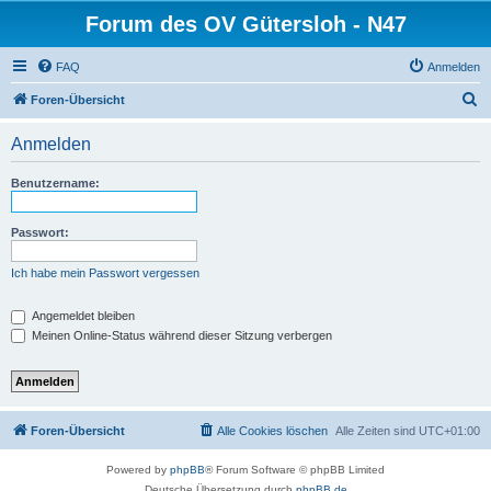
Forum des OV Gütersloh - N47
FAQ
Anmelden
S
Foren-Übersicht
u
Anmelden
c
h
Benutzername:
e
Passwort:
Ich habe mein Passwort vergessen
Angemeldet bleiben
Meinen Online-Status während dieser Sitzung verbergen
Foren-Übersicht
Alle Cookies löschen
Alle Zeiten sind
UTC+01:00
Powered by
phpBB
® Forum Software © phpBB Limited
Deutsche Übersetzung durch
phpBB.de