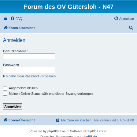
Forum des OV Gütersloh - N47
FAQ
Anmelden
S
Foren-Übersicht
u
Anmelden
c
h
Benutzername:
e
Passwort:
Ich habe mein Passwort vergessen
Angemeldet bleiben
Meinen Online-Status während dieser Sitzung verbergen
Foren-Übersicht
Alle Cookies löschen
Alle Zeiten sind
UTC+01:00
Powered by
phpBB
® Forum Software © phpBB Limited
Deutsche Übersetzung durch
phpBB.de