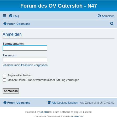
Forum des OV Gütersloh - N47
FAQ
Anmelden
S
Foren-Übersicht
u
Anmelden
c
h
Benutzername:
e
Passwort:
Ich habe mein Passwort vergessen
Angemeldet bleiben
Meinen Online-Status während dieser Sitzung verbergen
Foren-Übersicht
Alle Cookies löschen
Alle Zeiten sind
UTC+01:00
Powered by
phpBB
® Forum Software © phpBB Limited
Deutsche Übersetzung durch
phpBB.de