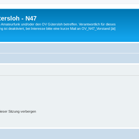
ersloh - N47
en Amateurfunk und/oder den OV Gütersloh betreffen. Verantwortlich für dieses
 ist deaktiviert, bei Interesse bitte eine kurze Mail an OV_N47_Vorstand [ät]
ieser Sitzung verbergen