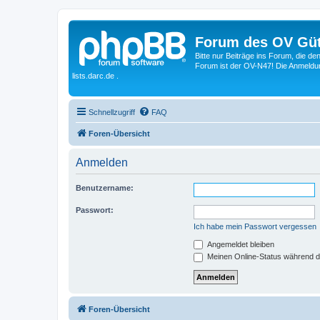
Forum des OV Güt
Bitte nur Beiträge ins Forum, die d
Forum ist der OV-N47! Die Anmeldung
lists.darc.de .
Schnellzugriff
FAQ
Foren-Übersicht
Anmelden
Benutzername:
Passwort:
Ich habe mein Passwort vergessen
Angemeldet bleiben
Meinen Online-Status während d
Foren-Übersicht