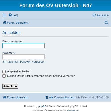
Forum des OV Gütersloh - N47
FAQ
Anmelden
S
Foren-Übersicht
u
Anmelden
c
h
Benutzername:
e
Passwort:
Ich habe mein Passwort vergessen
Angemeldet bleiben
Meinen Online-Status während dieser Sitzung verbergen
Foren-Übersicht
Alle Cookies löschen
Alle Zeiten sind
UTC+01:00
Powered by
phpBB
® Forum Software © phpBB Limited
Deutsche Übersetzung durch
phpBB.de