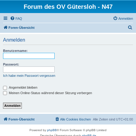
Forum des OV Gütersloh - N47
FAQ
Anmelden
S
Foren-Übersicht
u
Anmelden
c
h
Benutzername:
e
Passwort:
Ich habe mein Passwort vergessen
Angemeldet bleiben
Meinen Online-Status während dieser Sitzung verbergen
Foren-Übersicht
Alle Cookies löschen
Alle Zeiten sind
UTC+01:00
Powered by
phpBB
® Forum Software © phpBB Limited
Deutsche Übersetzung durch
phpBB.de