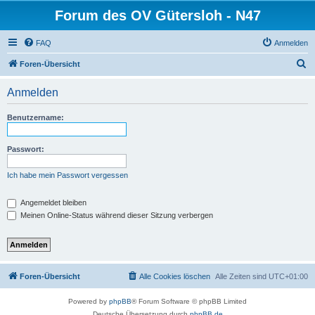
Forum des OV Gütersloh - N47
FAQ
Anmelden
S
Foren-Übersicht
u
Anmelden
c
h
Benutzername:
e
Passwort:
Ich habe mein Passwort vergessen
Angemeldet bleiben
Meinen Online-Status während dieser Sitzung verbergen
Foren-Übersicht
Alle Cookies löschen
Alle Zeiten sind
UTC+01:00
Powered by
phpBB
® Forum Software © phpBB Limited
Deutsche Übersetzung durch
phpBB.de