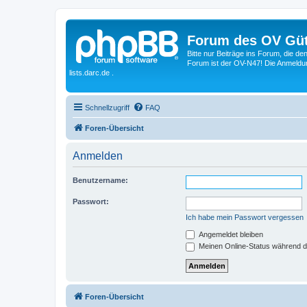
Forum des OV Güt
Bitte nur Beiträge ins Forum, die d
Forum ist der OV-N47! Die Anmeldung
lists.darc.de .
Schnellzugriff
FAQ
Foren-Übersicht
Anmelden
Benutzername:
Passwort:
Ich habe mein Passwort vergessen
Angemeldet bleiben
Meinen Online-Status während d
Foren-Übersicht