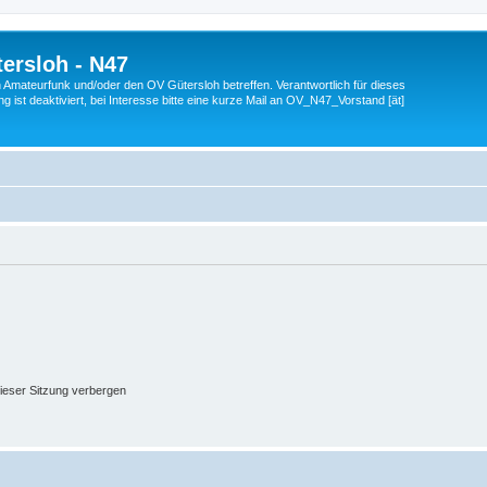
ersloh - N47
en Amateurfunk und/oder den OV Gütersloh betreffen. Verantwortlich für dieses
 ist deaktiviert, bei Interesse bitte eine kurze Mail an OV_N47_Vorstand [ät]
ieser Sitzung verbergen