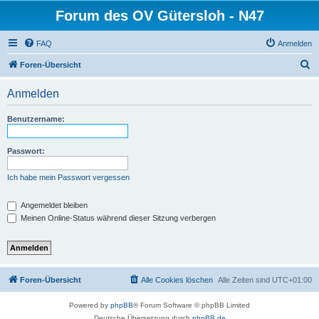
Forum des OV Gütersloh - N47
FAQ
Anmelden
S
Foren-Übersicht
u
Anmelden
c
h
Benutzername:
e
Passwort:
Ich habe mein Passwort vergessen
Angemeldet bleiben
Meinen Online-Status während dieser Sitzung verbergen
Foren-Übersicht
Alle Cookies löschen
Alle Zeiten sind
UTC+01:00
Powered by
phpBB
® Forum Software © phpBB Limited
Deutsche Übersetzung durch
phpBB.de