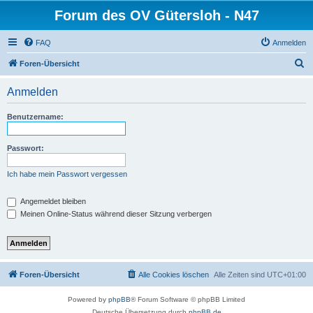
Forum des OV Gütersloh - N47
FAQ
Anmelden
S
Foren-Übersicht
u
Anmelden
c
h
Benutzername:
e
Passwort:
Ich habe mein Passwort vergessen
Angemeldet bleiben
Meinen Online-Status während dieser Sitzung verbergen
Foren-Übersicht
Alle Cookies löschen
Alle Zeiten sind
UTC+01:00
Powered by
phpBB
® Forum Software © phpBB Limited
Deutsche Übersetzung durch
phpBB.de