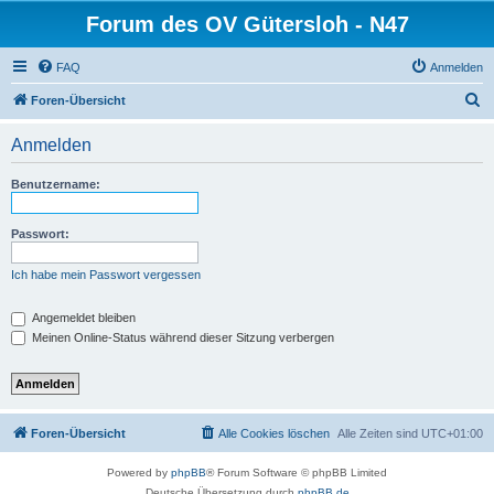
Forum des OV Gütersloh - N47
FAQ
Anmelden
S
Foren-Übersicht
u
Anmelden
c
h
Benutzername:
e
Passwort:
Ich habe mein Passwort vergessen
Angemeldet bleiben
Meinen Online-Status während dieser Sitzung verbergen
Foren-Übersicht
Alle Cookies löschen
Alle Zeiten sind
UTC+01:00
Powered by
phpBB
® Forum Software © phpBB Limited
Deutsche Übersetzung durch
phpBB.de