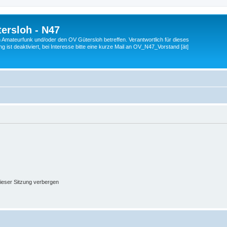
ersloh - N47
en Amateurfunk und/oder den OV Gütersloh betreffen. Verantwortlich für dieses
 ist deaktiviert, bei Interesse bitte eine kurze Mail an OV_N47_Vorstand [ät]
ieser Sitzung verbergen