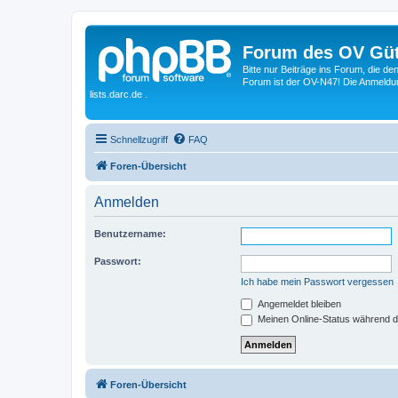
Forum des OV Güt
Bitte nur Beiträge ins Forum, die d
Forum ist der OV-N47! Die Anmeldung
lists.darc.de .
Schnellzugriff
FAQ
Foren-Übersicht
Anmelden
Benutzername:
Passwort:
Ich habe mein Passwort vergessen
Angemeldet bleiben
Meinen Online-Status während d
Foren-Übersicht