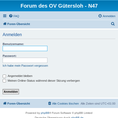
Forum des OV Gütersloh - N47
FAQ
Anmelden
S
Foren-Übersicht
u
Anmelden
c
h
Benutzername:
e
Passwort:
Ich habe mein Passwort vergessen
Angemeldet bleiben
Meinen Online-Status während dieser Sitzung verbergen
Foren-Übersicht
Alle Cookies löschen
Alle Zeiten sind
UTC+01:00
Powered by
phpBB
® Forum Software © phpBB Limited
Deutsche Übersetzung durch
phpBB.de