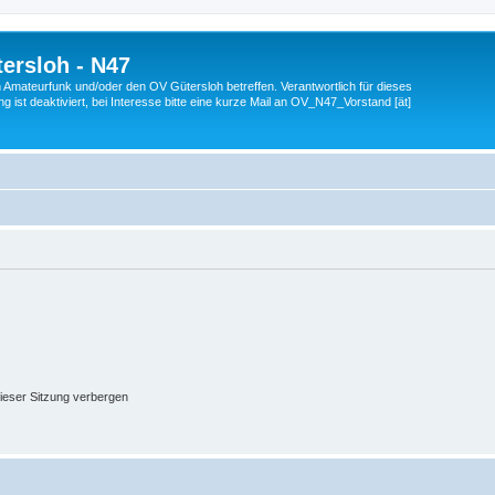
ersloh - N47
en Amateurfunk und/oder den OV Gütersloh betreffen. Verantwortlich für dieses
 ist deaktiviert, bei Interesse bitte eine kurze Mail an OV_N47_Vorstand [ät]
ieser Sitzung verbergen