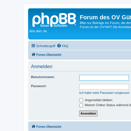
Forum des OV Güt
Bitte nur Beiträge ins Forum, die d
Forum ist der OV-N47! Die Anmeldung
lists.darc.de .
Schnellzugriff
FAQ
Foren-Übersicht
Anmelden
Benutzername:
Passwort:
Ich habe mein Passwort vergessen
Angemeldet bleiben
Meinen Online-Status während d
Foren-Übersicht