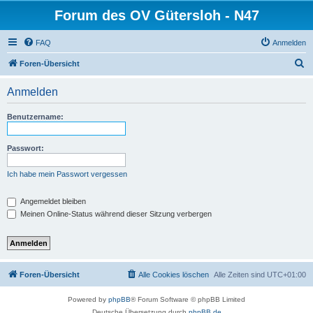
Forum des OV Gütersloh - N47
FAQ
Anmelden
S
Foren-Übersicht
u
Anmelden
c
h
Benutzername:
e
Passwort:
Ich habe mein Passwort vergessen
Angemeldet bleiben
Meinen Online-Status während dieser Sitzung verbergen
Foren-Übersicht
Alle Cookies löschen
Alle Zeiten sind
UTC+01:00
Powered by
phpBB
® Forum Software © phpBB Limited
Deutsche Übersetzung durch
phpBB.de