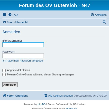
Forum des OV Gütersloh - N47
FAQ
Anmelden
S
Foren-Übersicht
u
Anmelden
c
h
Benutzername:
e
Passwort:
Ich habe mein Passwort vergessen
Angemeldet bleiben
Meinen Online-Status während dieser Sitzung verbergen
Foren-Übersicht
Alle Cookies löschen
Alle Zeiten sind
UTC+01:00
Powered by
phpBB
® Forum Software © phpBB Limited
Deutsche Übersetzung durch
phpBB.de