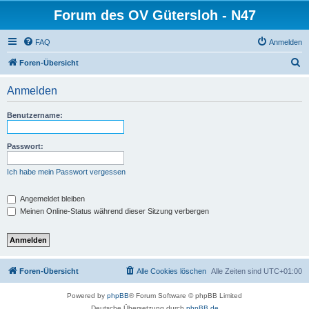
Forum des OV Gütersloh - N47
FAQ
Anmelden
S
Foren-Übersicht
u
Anmelden
c
h
Benutzername:
e
Passwort:
Ich habe mein Passwort vergessen
Angemeldet bleiben
Meinen Online-Status während dieser Sitzung verbergen
Foren-Übersicht
Alle Cookies löschen
Alle Zeiten sind
UTC+01:00
Powered by
phpBB
® Forum Software © phpBB Limited
Deutsche Übersetzung durch
phpBB.de