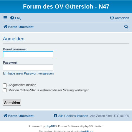
Forum des OV Gütersloh - N47
FAQ
Anmelden
S
Foren-Übersicht
u
Anmelden
c
h
Benutzername:
e
Passwort:
Ich habe mein Passwort vergessen
Angemeldet bleiben
Meinen Online-Status während dieser Sitzung verbergen
Foren-Übersicht
Alle Cookies löschen
Alle Zeiten sind
UTC+01:00
Powered by
phpBB
® Forum Software © phpBB Limited
Deutsche Übersetzung durch
phpBB.de