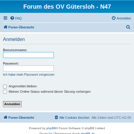
Forum des OV Gütersloh - N47
FAQ
Anmelden
S
Foren-Übersicht
u
Anmelden
c
h
Benutzername:
e
Passwort:
Ich habe mein Passwort vergessen
Angemeldet bleiben
Meinen Online-Status während dieser Sitzung verbergen
Foren-Übersicht
Alle Cookies löschen
Alle Zeiten sind
UTC+01:00
Powered by
phpBB
® Forum Software © phpBB Limited
Deutsche Übersetzung durch
phpBB.de