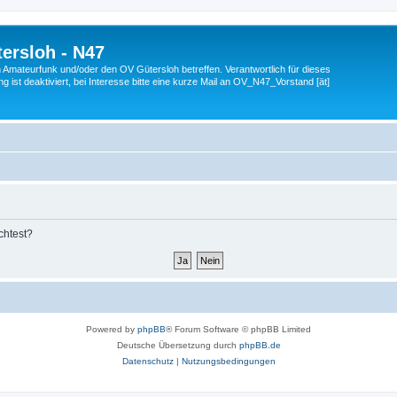
ersloh - N47
en Amateurfunk und/oder den OV Gütersloh betreffen. Verantwortlich für dieses
 ist deaktiviert, bei Interesse bitte eine kurze Mail an OV_N47_Vorstand [ät]
chtest?
Powered by
phpBB
® Forum Software © phpBB Limited
Deutsche Übersetzung durch
phpBB.de
Datenschutz
|
Nutzungsbedingungen