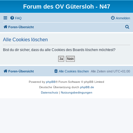
Forum des OV Gütersloh - N47
FAQ
Anmelden
S
Foren-Übersicht
u
Alle Cookies löschen
c
h
Bist du dir sicher, dass du alle Cookies des Boards löschen möchtest?
e
Foren-Übersicht
Alle Cookies löschen
Alle Zeiten sind
UTC+01:00
Powered by
phpBB
® Forum Software © phpBB Limited
Deutsche Übersetzung durch
phpBB.de
Datenschutz
|
Nutzungsbedingungen