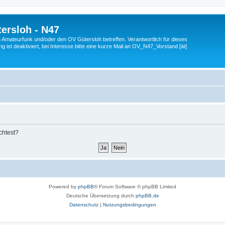
ersloh - N47
en Amateurfunk und/oder den OV Gütersloh betreffen. Verantwortlich für dieses
 ist deaktiviert, bei Interesse bitte eine kurze Mail an OV_N47_Vorstand [ät]
chtest?
Powered by
phpBB
® Forum Software © phpBB Limited
Deutsche Übersetzung durch
phpBB.de
Datenschutz
|
Nutzungsbedingungen