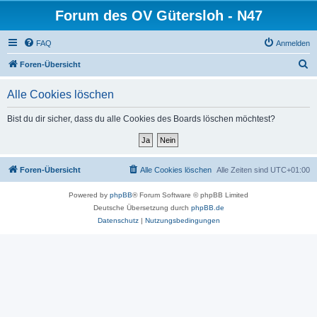
Forum des OV Gütersloh - N47
FAQ
Anmelden
S
Foren-Übersicht
u
Alle Cookies löschen
c
h
Bist du dir sicher, dass du alle Cookies des Boards löschen möchtest?
e
Foren-Übersicht
Alle Cookies löschen
Alle Zeiten sind
UTC+01:00
Powered by
phpBB
® Forum Software © phpBB Limited
Deutsche Übersetzung durch
phpBB.de
Datenschutz
|
Nutzungsbedingungen