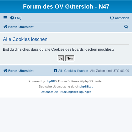
Forum des OV Gütersloh - N47
FAQ
Anmelden
S
Foren-Übersicht
u
Alle Cookies löschen
c
h
Bist du dir sicher, dass du alle Cookies des Boards löschen möchtest?
e
Foren-Übersicht
Alle Cookies löschen
Alle Zeiten sind
UTC+01:00
Powered by
phpBB
® Forum Software © phpBB Limited
Deutsche Übersetzung durch
phpBB.de
Datenschutz
|
Nutzungsbedingungen