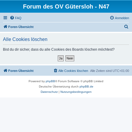
Forum des OV Gütersloh - N47
FAQ
Anmelden
S
Foren-Übersicht
u
Alle Cookies löschen
c
h
Bist du dir sicher, dass du alle Cookies des Boards löschen möchtest?
e
Foren-Übersicht
Alle Cookies löschen
Alle Zeiten sind
UTC+01:00
Powered by
phpBB
® Forum Software © phpBB Limited
Deutsche Übersetzung durch
phpBB.de
Datenschutz
|
Nutzungsbedingungen