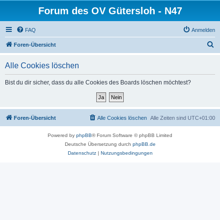
Forum des OV Gütersloh - N47
FAQ
Anmelden
S
Foren-Übersicht
u
Alle Cookies löschen
c
h
Bist du dir sicher, dass du alle Cookies des Boards löschen möchtest?
e
Foren-Übersicht
Alle Cookies löschen
Alle Zeiten sind
UTC+01:00
Powered by
phpBB
® Forum Software © phpBB Limited
Deutsche Übersetzung durch
phpBB.de
Datenschutz
|
Nutzungsbedingungen