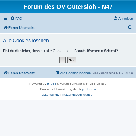
Forum des OV Gütersloh - N47
FAQ
Anmelden
S
Foren-Übersicht
u
Alle Cookies löschen
c
h
Bist du dir sicher, dass du alle Cookies des Boards löschen möchtest?
e
Foren-Übersicht
Alle Cookies löschen
Alle Zeiten sind
UTC+01:00
Powered by
phpBB
® Forum Software © phpBB Limited
Deutsche Übersetzung durch
phpBB.de
Datenschutz
|
Nutzungsbedingungen