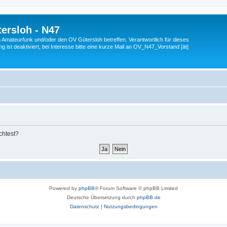
ersloh - N47
en Amateurfunk und/oder den OV Gütersloh betreffen. Verantwortlich für dieses
 ist deaktiviert, bei Interesse bitte eine kurze Mail an OV_N47_Vorstand [ät]
chtest?
Powered by
phpBB
® Forum Software © phpBB Limited
Deutsche Übersetzung durch
phpBB.de
Datenschutz
|
Nutzungsbedingungen