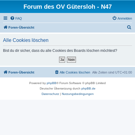
Forum des OV Gütersloh - N47
FAQ
Anmelden
S
Foren-Übersicht
u
Alle Cookies löschen
c
h
Bist du dir sicher, dass du alle Cookies des Boards löschen möchtest?
e
Foren-Übersicht
Alle Cookies löschen
Alle Zeiten sind
UTC+01:00
Powered by
phpBB
® Forum Software © phpBB Limited
Deutsche Übersetzung durch
phpBB.de
Datenschutz
|
Nutzungsbedingungen