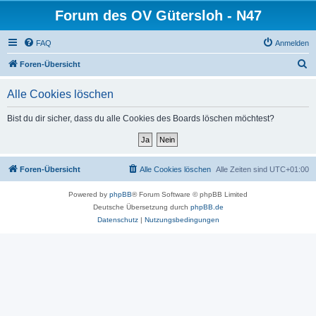
Forum des OV Gütersloh - N47
FAQ
Anmelden
S
Foren-Übersicht
u
Alle Cookies löschen
c
h
Bist du dir sicher, dass du alle Cookies des Boards löschen möchtest?
e
Foren-Übersicht
Alle Cookies löschen
Alle Zeiten sind
UTC+01:00
Powered by
phpBB
® Forum Software © phpBB Limited
Deutsche Übersetzung durch
phpBB.de
Datenschutz
|
Nutzungsbedingungen