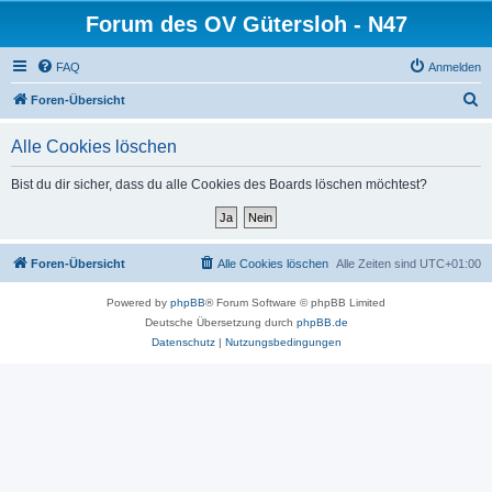
Forum des OV Gütersloh - N47
FAQ
Anmelden
S
Foren-Übersicht
u
Alle Cookies löschen
c
h
Bist du dir sicher, dass du alle Cookies des Boards löschen möchtest?
e
Foren-Übersicht
Alle Cookies löschen
Alle Zeiten sind
UTC+01:00
Powered by
phpBB
® Forum Software © phpBB Limited
Deutsche Übersetzung durch
phpBB.de
Datenschutz
|
Nutzungsbedingungen