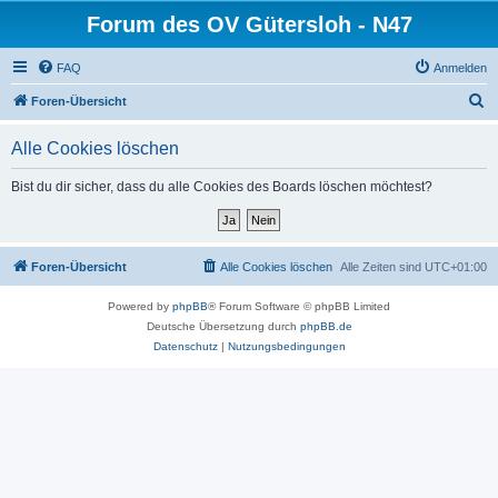
Forum des OV Gütersloh - N47
FAQ
Anmelden
S
Foren-Übersicht
u
Alle Cookies löschen
c
h
Bist du dir sicher, dass du alle Cookies des Boards löschen möchtest?
e
Foren-Übersicht
Alle Cookies löschen
Alle Zeiten sind
UTC+01:00
Powered by
phpBB
® Forum Software © phpBB Limited
Deutsche Übersetzung durch
phpBB.de
Datenschutz
|
Nutzungsbedingungen