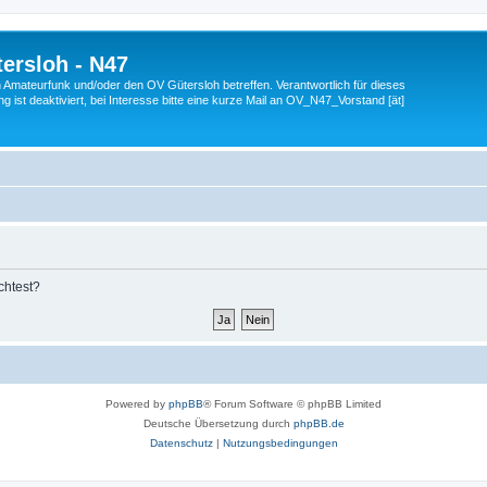
ersloh - N47
en Amateurfunk und/oder den OV Gütersloh betreffen. Verantwortlich für dieses
 ist deaktiviert, bei Interesse bitte eine kurze Mail an OV_N47_Vorstand [ät]
chtest?
Powered by
phpBB
® Forum Software © phpBB Limited
Deutsche Übersetzung durch
phpBB.de
Datenschutz
|
Nutzungsbedingungen