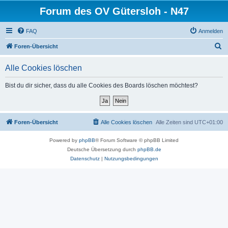
Forum des OV Gütersloh - N47
FAQ
Anmelden
S
Foren-Übersicht
u
Alle Cookies löschen
c
h
Bist du dir sicher, dass du alle Cookies des Boards löschen möchtest?
e
Foren-Übersicht
Alle Cookies löschen
Alle Zeiten sind
UTC+01:00
Powered by
phpBB
® Forum Software © phpBB Limited
Deutsche Übersetzung durch
phpBB.de
Datenschutz
|
Nutzungsbedingungen