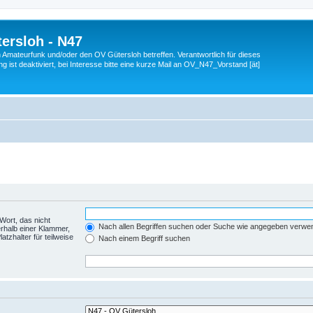
ersloh - N47
en Amateurfunk und/oder den OV Gütersloh betreffen. Verantwortlich für dieses
 ist deaktiviert, bei Interesse bitte eine kurze Mail an OV_N47_Vorstand [ät]
Wort, das nicht
Nach allen Begriffen suchen oder Suche wie angegeben verwe
rhalb einer Klammer,
tzhalter für teilweise
Nach einem Begriff suchen