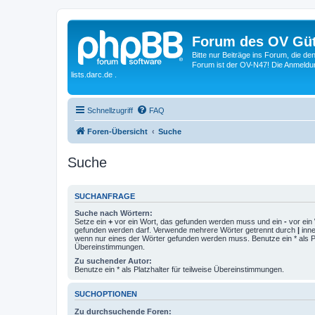
Forum des OV Güt
Bitte nur Beiträge ins Forum, die d
Forum ist der OV-N47! Die Anmeldung
lists.darc.de .
Schnellzugriff
FAQ
Foren-Übersicht
Suche
Suche
SUCHANFRAGE
Suche nach Wörtern:
Setze ein
+
vor ein Wort, das gefunden werden muss und ein
-
vor ein 
gefunden werden darf. Verwende mehrere Wörter getrennt durch
|
inne
wenn nur eines der Wörter gefunden werden muss. Benutze ein * als Pla
Übereinstimmungen.
Zu suchender Autor:
Benutze ein * als Platzhalter für teilweise Übereinstimmungen.
SUCHOPTIONEN
Zu durchsuchende Foren: