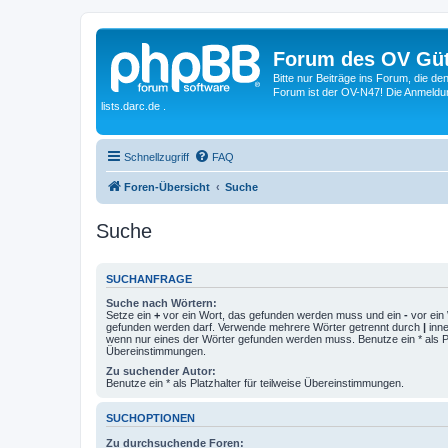
Forum des OV Güt
Bitte nur Beiträge ins Forum, die d
Forum ist der OV-N47! Die Anmeldung
lists.darc.de .
Schnellzugriff
FAQ
Foren-Übersicht
Suche
Suche
SUCHANFRAGE
Suche nach Wörtern:
Setze ein
+
vor ein Wort, das gefunden werden muss und ein
-
vor ein 
gefunden werden darf. Verwende mehrere Wörter getrennt durch
|
inne
wenn nur eines der Wörter gefunden werden muss. Benutze ein * als Pla
Übereinstimmungen.
Zu suchender Autor:
Benutze ein * als Platzhalter für teilweise Übereinstimmungen.
SUCHOPTIONEN
Zu durchsuchende Foren: