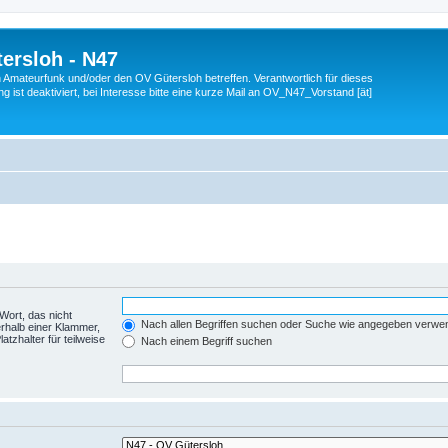
ersloh - N47
en Amateurfunk und/oder den OV Gütersloh betreffen. Verantwortlich für dieses
 ist deaktiviert, bei Interesse bitte eine kurze Mail an OV_N47_Vorstand [ät]
Wort, das nicht
Nach allen Begriffen suchen oder Suche wie angegeben verwe
rhalb einer Klammer,
tzhalter für teilweise
Nach einem Begriff suchen