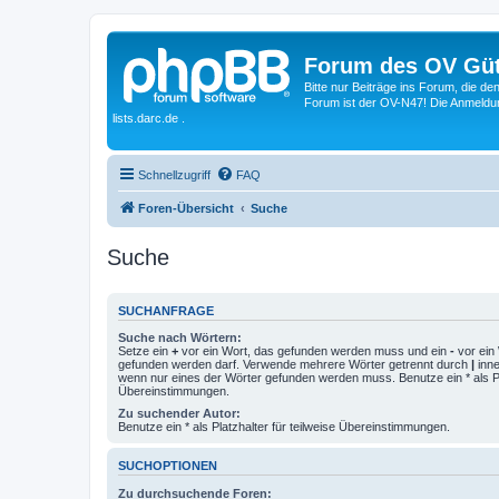
Forum des OV Güt
Bitte nur Beiträge ins Forum, die d
Forum ist der OV-N47! Die Anmeldung
lists.darc.de .
Schnellzugriff
FAQ
Foren-Übersicht
Suche
Suche
SUCHANFRAGE
Suche nach Wörtern:
Setze ein
+
vor ein Wort, das gefunden werden muss und ein
-
vor ein 
gefunden werden darf. Verwende mehrere Wörter getrennt durch
|
inne
wenn nur eines der Wörter gefunden werden muss. Benutze ein * als Pla
Übereinstimmungen.
Zu suchender Autor:
Benutze ein * als Platzhalter für teilweise Übereinstimmungen.
SUCHOPTIONEN
Zu durchsuchende Foren: