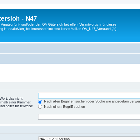
ersloh - N47
en Amateurfunk und/oder den OV Gütersloh betreffen. Verantwortlich für dieses
 ist deaktiviert, bei Interesse bitte eine kurze Mail an OV_N47_Vorstand [ät]
Wort, das nicht
Nach allen Begriffen suchen oder Suche wie angegeben verwe
rhalb einer Klammer,
tzhalter für teilweise
Nach einem Begriff suchen