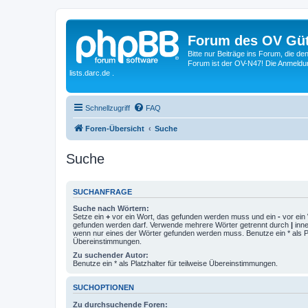
Forum des OV Güt
Bitte nur Beiträge ins Forum, die d
Forum ist der OV-N47! Die Anmeldung
lists.darc.de .
Schnellzugriff
FAQ
Foren-Übersicht
Suche
Suche
SUCHANFRAGE
Suche nach Wörtern:
Setze ein
+
vor ein Wort, das gefunden werden muss und ein
-
vor ein 
gefunden werden darf. Verwende mehrere Wörter getrennt durch
|
inne
wenn nur eines der Wörter gefunden werden muss. Benutze ein * als Pla
Übereinstimmungen.
Zu suchender Autor:
Benutze ein * als Platzhalter für teilweise Übereinstimmungen.
SUCHOPTIONEN
Zu durchsuchende Foren: