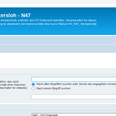
ersloh - N47
en Amateurfunk und/oder den OV Gütersloh betreffen. Verantwortlich für dieses
 ist deaktiviert, bei Interesse bitte eine kurze Mail an OV_N47_Vorstand [ät]
Wort, das nicht
Nach allen Begriffen suchen oder Suche wie angegeben verwe
rhalb einer Klammer,
tzhalter für teilweise
Nach einem Begriff suchen